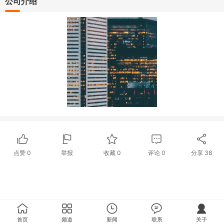
公司介绍
点赞
0
举报
收藏
0
评论
0
分享
38
首页
频道
新闻
联系
关于