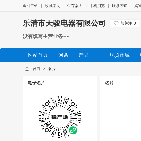
返回主站
|
收藏本页
|
保存桌面
|
手机浏览
|
联系方式
|
购
乐清市天骏电器有限公司
加关注
0
没有填写主营业务~~
网站首页
词条
产品
现货商城
公司相册
品牌展示
公司视频
展会信息
首页
>
名片
电子名片
名片